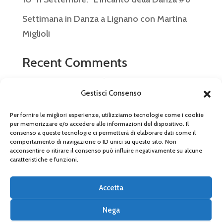
Settimana in Danza a Lignano con Martina
Miglioli
Recent Comments
Nessun commento da mostrare.
Gestisci Consenso
Per fornire le migliori esperienze, utilizziamo tecnologie come i cookie
per memorizzare e/o accedere alle informazioni del dispositivo. Il
consenso a queste tecnologie ci permetterà di elaborare dati come il
© 2026 Arabesque Ballet Studio SSDRL P.IVA
comportamento di navigazione o ID unici su questo sito. Non
acconsentire o ritirare il consenso può influire negativamente su alcune
03866540366 – Tel 059 472 0299 –
caratteristiche e funzioni.
arabesque.modena@gmail.com
Accetta
PRIVACY POLICY
Nega