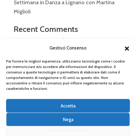
Settimana in Danza a Lignano con Martina
Miglioli
Recent Comments
Nessun commento da mostrare.
Gestisci Consenso
Per fornire le migliori esperienze, utilizziamo tecnologie come i cookie
per memorizzare e/o accedere alle informazioni del dispositivo. Il
consenso a queste tecnologie ci permetterà di elaborare dati come il
© 2026 Arabesque Ballet Studio SSDRL P.IVA
comportamento di navigazione o ID unici su questo sito. Non
acconsentire o ritirare il consenso può influire negativamente su alcune
03866540366 – Tel 059 472 0299 –
caratteristiche e funzioni.
arabesque.modena@gmail.com
Accetta
PRIVACY POLICY
Nega
Tutti i diritti riservati su testi e foto
Visualizza le preferenze