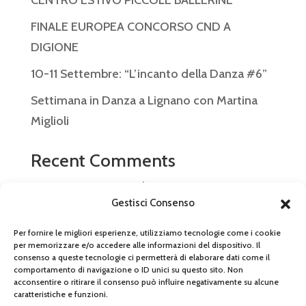
FINALE EUROPEA CONCORSO CND A
DIGIONE
10-11 Settembre: “L’incanto della Danza #6”
Settimana in Danza a Lignano con Martina
Miglioli
Recent Comments
Nessun commento da mostrare.
Gestisci Consenso
Per fornire le migliori esperienze, utilizziamo tecnologie come i cookie
per memorizzare e/o accedere alle informazioni del dispositivo. Il
consenso a queste tecnologie ci permetterà di elaborare dati come il
© 2026 Arabesque Ballet Studio SSDRL P.IVA
comportamento di navigazione o ID unici su questo sito. Non
acconsentire o ritirare il consenso può influire negativamente su alcune
03866540366 – Tel 059 472 0299 –
caratteristiche e funzioni.