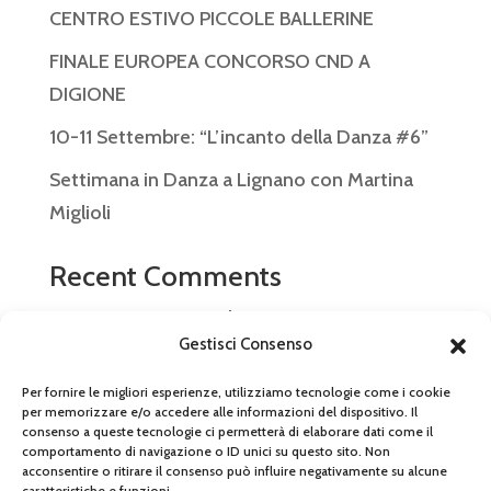
CENTRO ESTIVO PICCOLE BALLERINE
FINALE EUROPEA CONCORSO CND A
DIGIONE
10-11 Settembre: “L’incanto della Danza #6”
Settimana in Danza a Lignano con Martina
Miglioli
Recent Comments
Nessun commento da mostrare.
Gestisci Consenso
Per fornire le migliori esperienze, utilizziamo tecnologie come i cookie
per memorizzare e/o accedere alle informazioni del dispositivo. Il
consenso a queste tecnologie ci permetterà di elaborare dati come il
© 2026 Arabesque Ballet Studio SSDRL P.IVA
comportamento di navigazione o ID unici su questo sito. Non
acconsentire o ritirare il consenso può influire negativamente su alcune
03866540366 – Tel 059 472 0299 –
caratteristiche e funzioni.