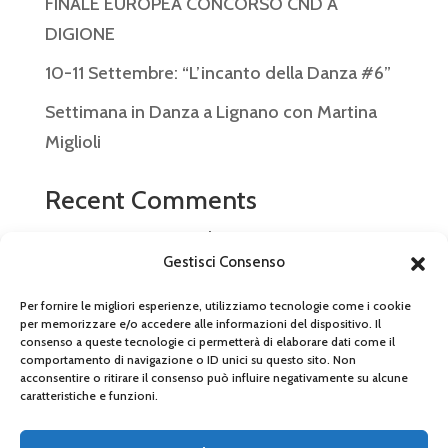
FINALE EUROPEA CONCORSO CND A
DIGIONE
10-11 Settembre: “L’incanto della Danza #6”
Settimana in Danza a Lignano con Martina
Miglioli
Recent Comments
Nessun commento da mostrare.
Gestisci Consenso
Per fornire le migliori esperienze, utilizziamo tecnologie come i cookie
per memorizzare e/o accedere alle informazioni del dispositivo. Il
consenso a queste tecnologie ci permetterà di elaborare dati come il
© 2026 Arabesque Ballet Studio SSDRL P.IVA
comportamento di navigazione o ID unici su questo sito. Non
acconsentire o ritirare il consenso può influire negativamente su alcune
03866540366 – Tel 059 472 0299 –
caratteristiche e funzioni.
arabesque.modena@gmail.com