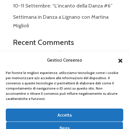
10-11 Settembre: “L’incanto della Danza #6”
Settimana in Danza a Lignano con Martina
Miglioli
Recent Comments
Nessun commento da mostrare.
Gestisci Consenso
Per fornire le migliori esperienze, utilizziamo tecnologie come i cookie
per memorizzare e/o accedere alle informazioni del dispositivo. Il
consenso a queste tecnologie ci permetterà di elaborare dati come il
© 2026 Arabesque Ballet Studio SSDRL P.IVA
comportamento di navigazione o ID unici su questo sito. Non
acconsentire o ritirare il consenso può influire negativamente su alcune
03866540366 – Tel 059 472 0299 –
caratteristiche e funzioni.
arabesque.modena@gmail.com
Accetta
PRIVACY POLICY
Nega